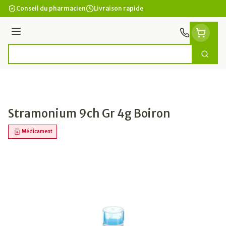
Aller au contenu
Conseil du pharmacien
Livraison rapide
Menu
Cherc
Rechercher
Stramonium 9ch Gr 4g Boiron
Médicament