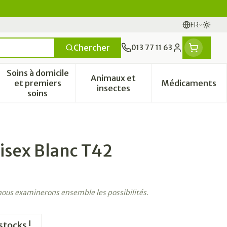
FR
Passe
Langues
Chercher
013 77 11 63
Menu client
Soins à domicile
Animaux et
et premiers
Médicaments
tamines
sse et enfants
 catégorie Vitalité 50+
le sous-menu pour la catégorie Naturopathie
Afficher le sous-menu pour la catégorie Soins à 
Afficher le sous-menu pour l
Afficher 
insectes
soins
isex Blanc T42
 nous examinerons ensemble les possibilités.
stocks !