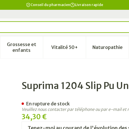
Conseil du pharmacien
Livraison rapide
Grossesse et
Vitalité 50+
Naturopathie
a catégorie Beauté, soins et hygiène
le sous-menu pour la catégorie Régime, alimentation & vi
Afficher le sous-menu pour la catégorie Grosse
Afficher le sous-menu pour la
Afficher 
enfants
ex Blanc T42
Suprima 1204 Slip Pu Un
En rupture de stock
Veuillez nous contacter par téléphone ou par e-mail et
34,30 €
Tenez-moi au courant de l'évolution des 