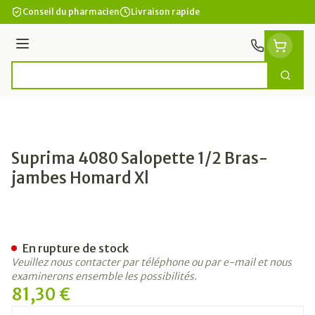
Aller au contenu
Conseil du pharmacien
Livraison rapide
Menu
Cherc
Rechercher
Suprima 4080 Salopette 1/2 Bras-
jambes Homard Xl
Suprima 4080 Salopette 1/
En rupture de stock
Veuillez nous contacter par téléphone ou par e-mail et nous
examinerons ensemble les possibilités.
81,30 €