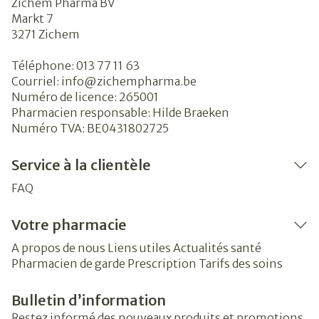
Zichem Pharma BV
Markt 7
3271
Zichem
Téléphone:
013 77 11 63
Courriel:
info@
zichempharma.be
Numéro de licence:
265001
Pharmacien responsable:
Hilde Braeken
Numéro TVA:
BE0431802725
Service à la clientèle
FAQ
Votre pharmacie
A propos de nous
Liens utiles
Actualités santé
Pharmacien de garde
Prescription
Tarifs des soins
Bulletin d’information
Restez informé des nouveaux produits et promotions