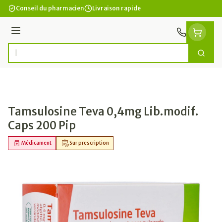
Aller au contenu
Conseil du pharmacien
Livraison rapide
Menu
Cherc
Rechercher
Tamsulosine Teva 0,4mg Lib.modif.
Caps 200 Pip
Médicament
Sur prescription