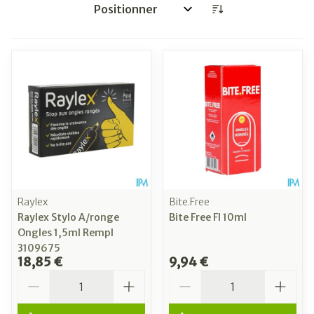
Trier par:
Raylex
Bite.Free
Raylex Stylo A/ronge
Bite Free Fl 10ml
Ongles 1,5ml Rempl
3109675
18,85 €
9,94 €
Quantité
Quantité