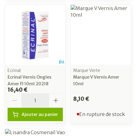
Ecrinal
Marque Verte
Ecrinal Vernis Ongles
Marque V Vernis Amer
Amer Fl 10ml 20218
10ml
16,40 €
Quantité
8,10 €
En rupture de stock
Ajouter au panier