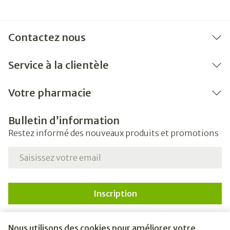
Contactez nous
Service à la clientèle
Votre pharmacie
Bulletin d’information
Restez informé des nouveaux produits et promotions
Adresse mail
Inscription
En cliquant sur s'abonner, vous vous abonnez à notre
newsletter et acceptez notre
politique de confidentialité
.
Nous utilisons des cookies pour améliorer votre