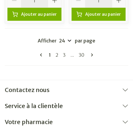
Ajouter au panier
Ajouter au panier
Afficher
par page
Pages
Vous lisez actuellement la page
Page
Page
Page
1
2
3
...
30
Contactez nous
Service à la clientèle
Votre pharmacie