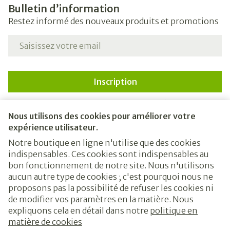
Bulletin d’information
Restez informé des nouveaux produits et promotions
Adresse mail
Inscription
En cliquant sur s'abonner, vous vous abonnez à notre
newsletter et acceptez notre
politique de confidentialité
.
Nous utilisons des cookies pour améliorer votre
expérience utilisateur.
Notre boutique en ligne n'utilise que des cookies
indispensables. Ces cookies sont indispensables au
bon fonctionnement de notre site. Nous n'utilisons
aucun autre type de cookies ; c'est pourquoi nous ne
proposons pas la possibilité de refuser les cookies ni
de modifier vos paramètres en la matière. Nous
expliquons cela en détail dans notre
politique en
Liens légaux
matière de cookies