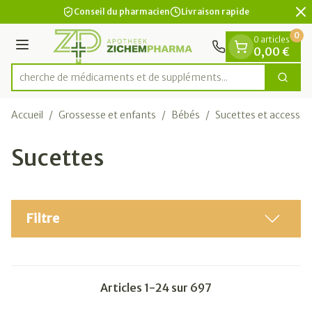
Diapositive 2 de 2
Aller au contenu
Conseil du pharmacien
Livraison rapide
0
0 articles
Menu
0,00 €
Recherche de médicaments et
Cherc
Rechercher
Accueil
/
Grossesse et enfants
/
Bébés
/
Sucettes et accessoi
Sucettes
Filtre
Articles
1
-
24
sur
697