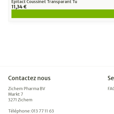
Epitact Coussinet Transparant Tu
11,34 €
Contactez nous
Se
Zichem Pharma BV
FA
Markt 7
3271
Zichem
Téléphone:
013 77 11 63