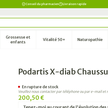
Conseil du pharmacien
Livraison rapide
Grossesse et
Vitalité 50+
Naturopathie
a catégorie Beauté, soins et hygiène
le sous-menu pour la catégorie Régime, alimentation & vi
Afficher le sous-menu pour la catégorie Grosse
Afficher le sous-menu pour la
Afficher 
enfants
e Homme Noir 42l-xxxl
Podartis X-diab Chauss
En rupture de stock
Veuillez nous contacter par téléphone ou par e-mail et
200,50 €
Tenez-moi au courant de l'évolution des 