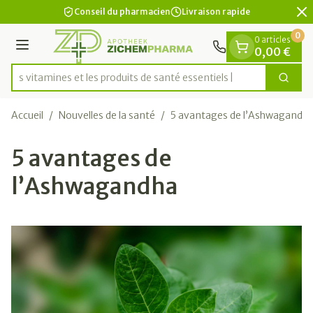
Diapositive 2 de 2
Aller au contenu
Conseil du pharmacien
Livraison rapide
0
0 articles
Menu
0,00 €
z les vitamines et les produits de santé essentiels
Cherc
Rechercher
Accueil
/
Nouvelles de la santé
/
5 avantages de l’Ashwagandh
5 avantages de
l’Ashwagandha