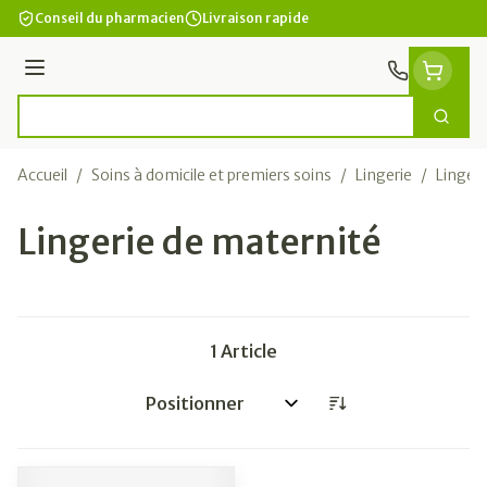
Aller au contenu
Conseil du pharmacien
Livraison rapide
Menu
Cherc
Rechercher
Accueil
/
Soins à domicile et premiers soins
/
Lingerie
/
Lingeri
Lingerie de maternité
1
Article
Trier par: