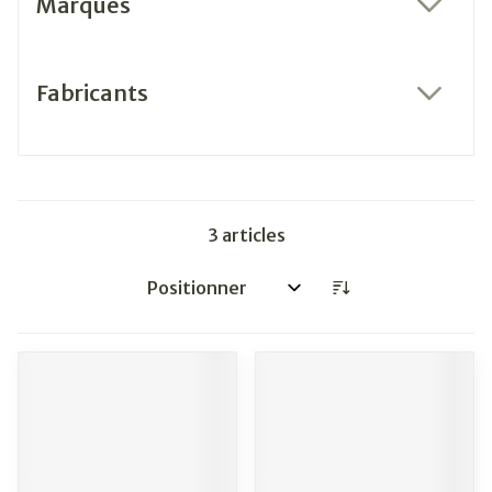
Marques
filter
Fabricants
filter
3
articles
Trier par: