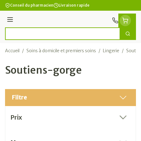
Aller au contenu
Conseil du pharmacien
Livraison rapide
Menu
Cherc
Rechercher
Accueil
/
Soins à domicile et premiers soins
/
Lingerie
/
Soutie
Soutiens-gorge
Filtre
Passer à la liste des produits
Prix
filter