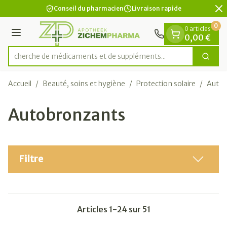
Diapositive 2 de 2
Aller au contenu
Conseil du pharmacien
Livraison rapide
0
0 articles
Menu
0,00 €
Recherche de médicaments et de suppléments
Cherc
Rechercher
Accueil
/
Beauté, soins et hygiène
/
Protection solaire
/
Autob
Autobronzants
Filtre
Articles
1
-
24
sur
51