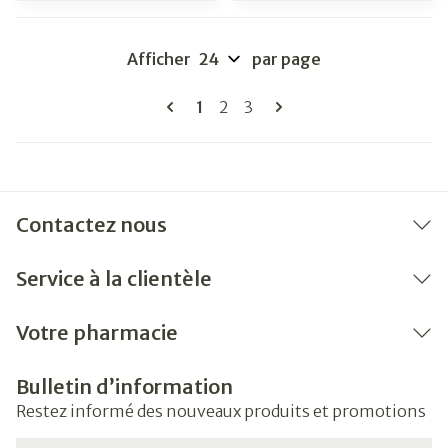
Afficher
par page
Pages
Vous lisez actuellement la page
Page
Page
1
2
3
Contactez nous
Service à la clientèle
Votre pharmacie
Bulletin d’information
Restez informé des nouveaux produits et promotions
Adresse mail