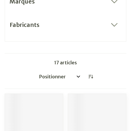
Marques
filter
Fabricants
filter
17
articles
Trier par: