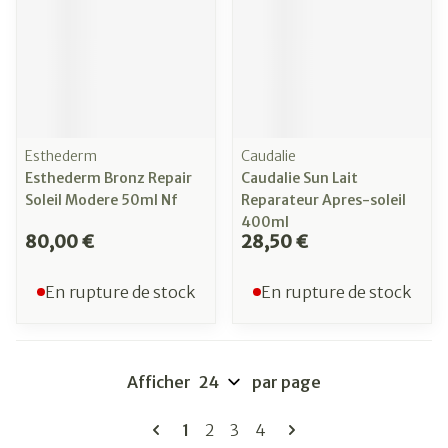
Esthederm
Caudalie
Esthederm Bronz Repair
Caudalie Sun Lait
Soleil Modere 50ml Nf
Reparateur Apres-soleil
400ml
80,00 €
28,50 €
En rupture de stock
En rupture de stock
Afficher
par page
Pages
Vous lisez actuellement la page
Page
Page
Page
1
2
3
4