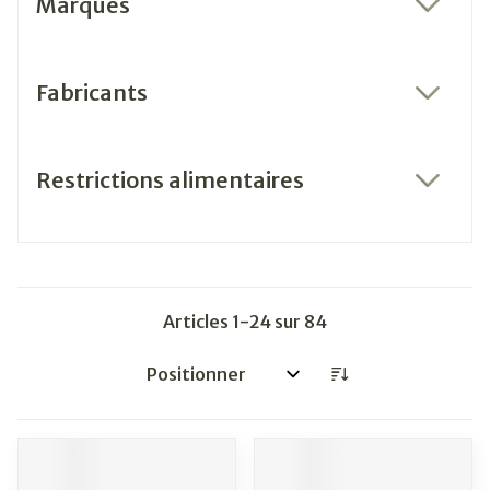
Marques
filter
Fabricants
filter
Restrictions alimentaires
filter
Articles
1
-
24
sur
84
Trier par: