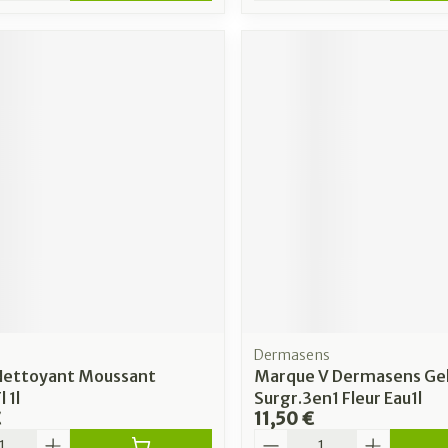
Dermasens
Nettoyant Moussant
Marque V Dermasens Gel
 1l
Surgr.3en1 Fleur Eau1l
€
11,50 €
é
Quantité