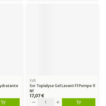
SVR
ydratante
Svr Topialyse Gel Lavant Fl Pompe 1l
Nf
17,07 €
Quantité