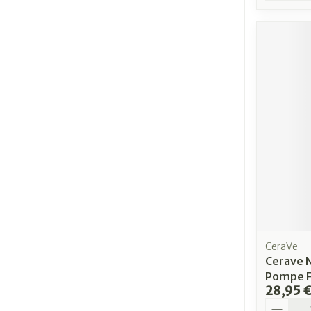
CeraVe
Cerave 
Pompe Fl
28,95 
Quantit