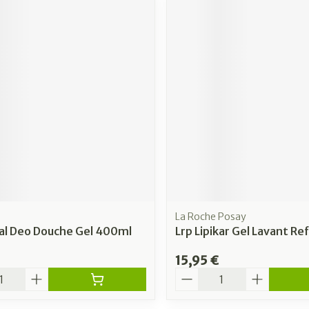
La Roche Posay
ial Deo Douche Gel 400ml
Lrp Lipikar Gel Lavant Re
15,95 €
é
Quantité