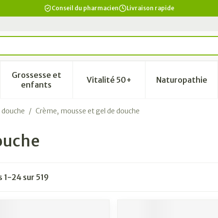
Conseil du pharmacien
Livraison rapide
Grossesse et
Vitalité 50+
Naturopathie
a catégorie Beauté, soins et hygiène
le sous-menu pour la catégorie Régime, alimentation & vi
Afficher le sous-menu pour la catégorie Grosse
Afficher le sous-menu pour la
Afficher 
enfants
t douche
/
Crème, mousse et gel de douche
ouche
es
1
-
24
sur
519