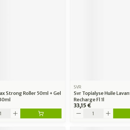
SVR
ax Strong Roller 50ml + Gel
Svr Topialyse Huile Lavan
30ml
Recharge Fl 1l
33,15 €
é
Quantité