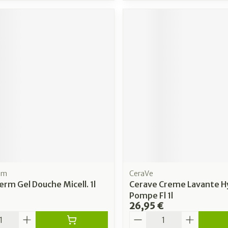
rm
CeraVe
rm Gel Douche Micell. 1l
Cerave Creme Lavante H
Pompe Fl 1l
26,95 €
é
Quantité