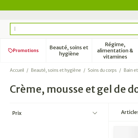
Aller au contenu
Rechercher
Régime,
Beauté, soins et
alimentation &
Promotions
Afficher le sous-menu pour l
Afficher 
hygiène
vitamines
Accueil
/
Beauté, soins et hygiène
/
Soins du corps
/
Bain e
Crème, mousse et gel de d
Passer à la liste des produits
Articl
Prix
filter