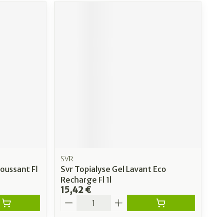
SVR
oussant Fl
Svr Topialyse Gel Lavant Eco
Recharge Fl 1l
15,42 €
Quantité