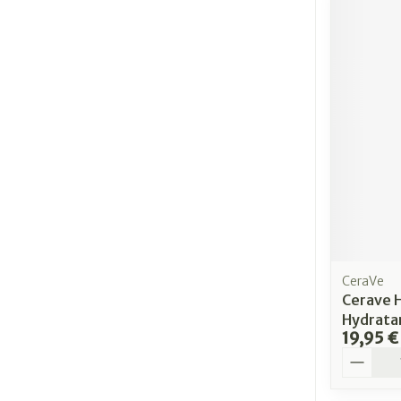
CeraVe
Cerave 
Hydrata
19,95 €
Quantit