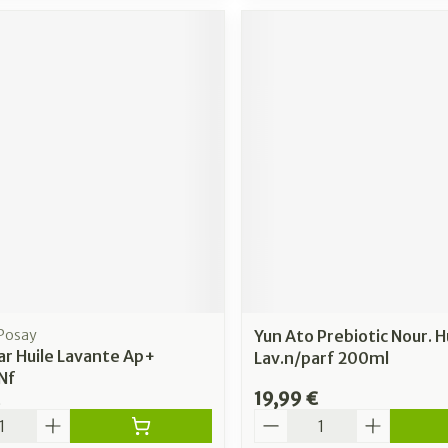
 Posay
Yun Ato Prebiotic Nour. H
kar Huile Lavante Ap+
Lav.n/parf 200ml
Nf
19,99 €
é
Quantité