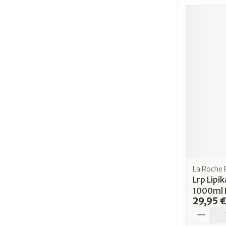
La Roche
Lrp Lipi
1000ml 
29,95 €
Quantit