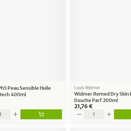
Ph5 Peau Sensible Huile
Louis Widmer
Widmer Remed Dry Skin H
Rech 400ml
Douche Parf 200ml
21,76 €
é
Quantité