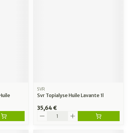
SVR
uile
Svr Topialyse Huile Lavante 1l
35,64 €
Quantité