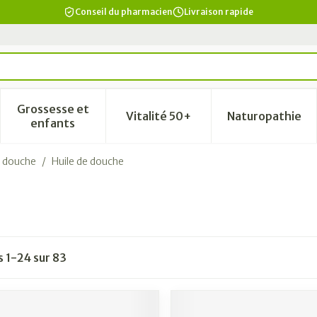
Conseil du pharmacien
Livraison rapide
Grossesse et
Vitalité 50+
Naturopathie
a catégorie Beauté, soins et hygiène
le sous-menu pour la catégorie Régime, alimentation & vi
Afficher le sous-menu pour la catégorie Grosse
Afficher le sous-menu pour la
Afficher 
enfants
t douche
/
Huile de douche
es
1
-
24
sur
83