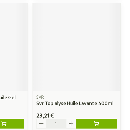
uile Gel
SVR
Svr Topialyse Huile Lavante 400ml
23,21 €
Quantité