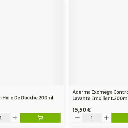
Aderma Exomega Contro
n Huile De Douche 200ml
Lavante Emollient.200m
15,50 €
é
Quantité