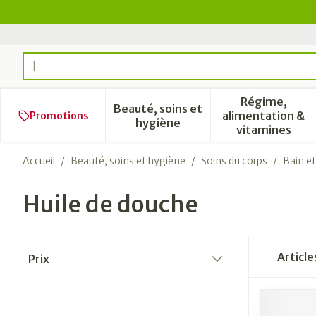
Aller au contenu
Rechercher
Régime,
Beauté, soins et
alimentation &
Promotions
Afficher le sous-menu pour l
Afficher 
hygiène
vitamines
Accueil
/
Beauté, soins et hygiène
/
Soins du corps
/
Bain e
Huile de douche
Passer à la liste des produits
Articl
Prix
filter