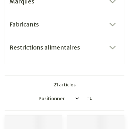
Marques
filter
Fabricants
filter
Restrictions alimentaires
filter
21
articles
Trier par: