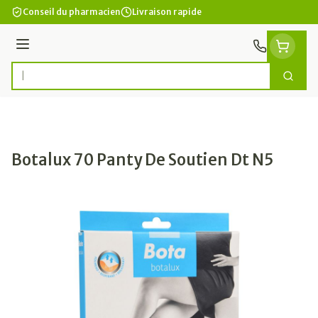
Aller au contenu
Conseil du pharmacien
Livraison rapide
Menu
Cherc
Rechercher
Botalux 70 Panty De Soutien Dt N5