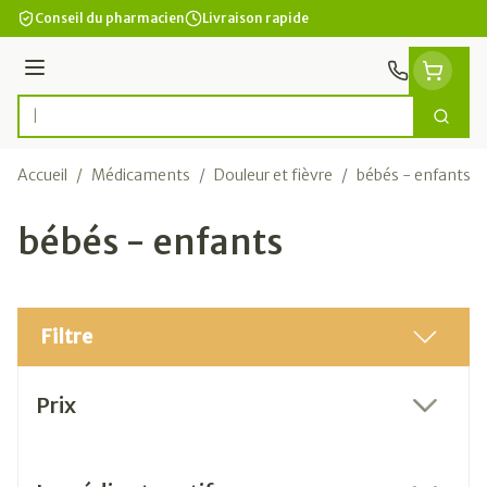
Aller au contenu
Conseil du pharmacien
Livraison rapide
Menu
Cherc
Rechercher
Accueil
/
Médicaments
/
Douleur et fièvre
/
bébés - enfants
bébés - enfants
Filtre
Passer à la liste des produits
Prix
filter