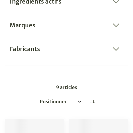
Ingrédients actifs
filter
Marques
filter
Fabricants
filter
9
articles
Trier par: