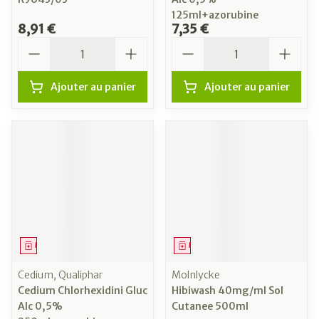
125ml+azorubine
8,91 €
7,35 €
Quantité
Quantité
Ajouter au panier
Ajouter au panier
Médicament
Médicament
Cedium, Qualiphar
Molnlycke
Cedium Chlorhexidini Gluc
Hibiwash 40mg/ml Sol
Alc 0,5%
Cutanee 500ml