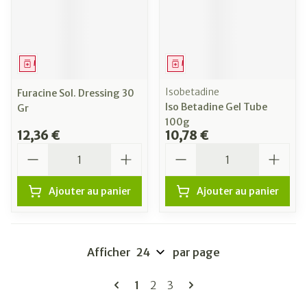
Médicament
Médicament
Isobetadine
Furacine Sol. Dressing 30
Iso Betadine Gel Tube
Gr
100g
12,36 €
10,78 €
Quantité
Quantité
Ajouter au panier
Ajouter au panier
Afficher
par page
Pages
Vous lisez actuellement la page
Page
Page
1
2
3