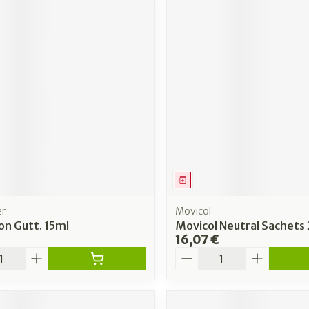
ment
Médicament
er
Movicol
on Gutt. 15ml
Movicol Neutral Sachets 
16,07 €
é
Quantité