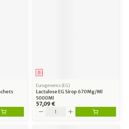
Médicament
Eurogenerics (EG)
achets
Lactulose EG Sirop 670Mg/Ml
5000Ml
57,09 €
Quantité