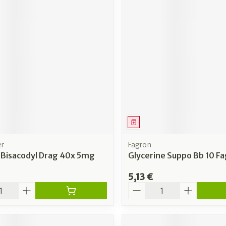
ment
Médicament
er
Fagron
 Bisacodyl Drag 40x 5mg
Glycerine Suppo Bb 10 Fa
5,13 €
é
Quantité