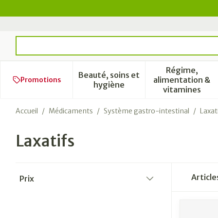
Aller au contenu
Rechercher
Régime,
Beauté, soins et
alimentation &
Promotions
Afficher le sous-menu pour l
Afficher 
hygiène
vitamines
Accueil
/
Médicaments
/
Système gastro-intestinal
/
Laxat
Laxatifs
Passer à la liste des produits
Articl
Prix
filter