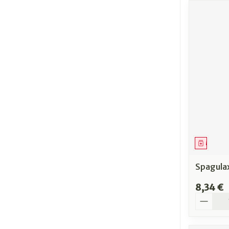
Médica
Spagulax
8,34 €
Quantit