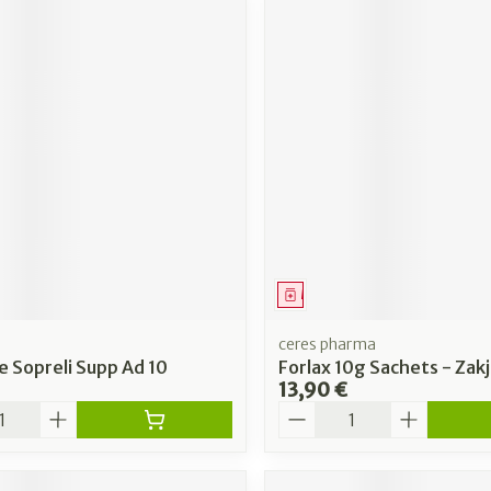
ment
Médicament
ceres pharma
e Sopreli Supp Ad 10
Forlax 10g Sachets - Zak
13,90 €
é
Quantité