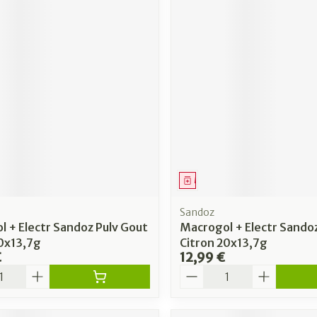
ment
Médicament
Sandoz
 + Electr Sandoz Pulv Gout
Macrogol + Electr Sandoz
50x13,7g
Citron 20x13,7g
€
12,99 €
é
Quantité