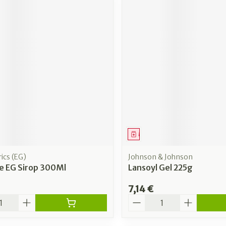
ment
Médicament
ics (EG)
Johnson & Johnson
e EG Sirop 300Ml
Lansoyl Gel 225g
7,14 €
é
Quantité