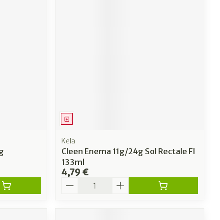
Médicament
Kela
g
Cleen Enema 11g/24g Sol Rectale Fl
133ml
4,79 €
Quantité