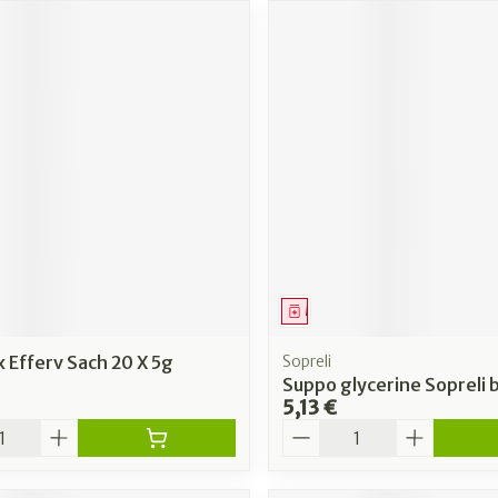
ment
Médicament
 Efferv Sach 20 X 5g
Sopreli
Suppo glycerine Sopreli 
5,13 €
é
Quantité