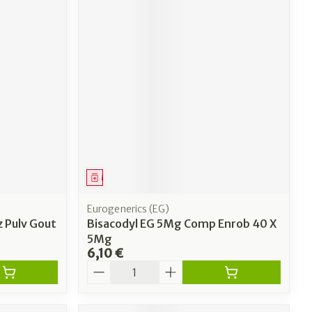
Médicament
Eurogenerics (EG)
 Pulv Gout
Bisacodyl EG 5Mg Comp Enrob 40 X
5Mg
6,10 €
Quantité