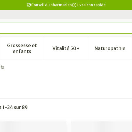
Conseil du pharmacien
Livraison rapide
Grossesse et
Vitalité 50+
Naturopathie
a catégorie Beauté, soins et hygiène
le sous-menu pour la catégorie Régime, alimentation & vi
Afficher le sous-menu pour la catégorie Grosse
Afficher le sous-menu pour la
Afficher 
enfants
ifs
es
1
-
24
sur
89