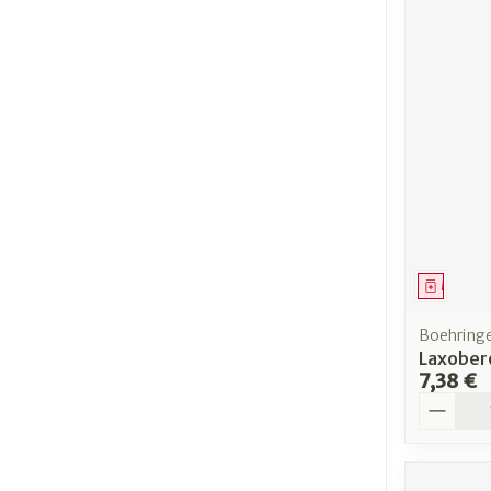
Médica
Boehring
Laxober
7,38 €
Quantit