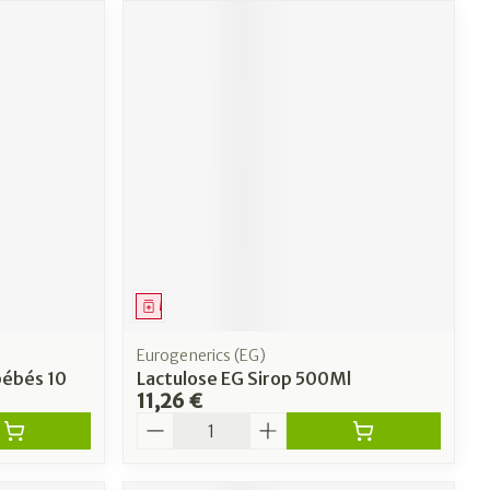
Médicament
Eurogenerics (EG)
bébés 10
Lactulose EG Sirop 500Ml
11,26 €
Quantité