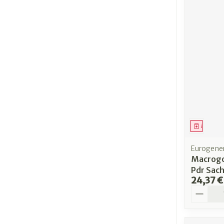
Médica
Eurogener
Macrogo
Pdr Sac
24,37 €
Quantit