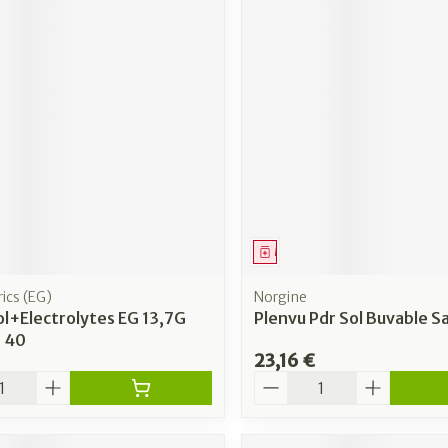
ment
Médicament
ics (EG)
Norgine
l+Electrolytes EG 13,7G
Plenvu Pdr Sol Buvable S
h 40
23,16 €
é
Quantité