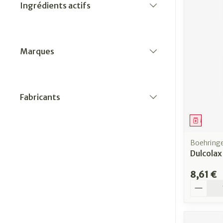
Ingrédients actifs
filter
Marques
filter
Fabricants
filter
Médica
Boehring
Dulcolax
8,61 €
Quantit