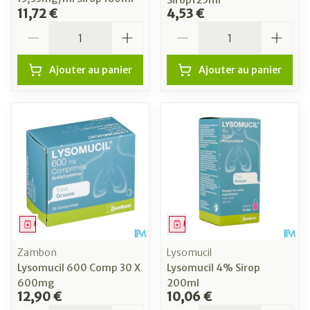
Sirop125ml
11,72 €
4,53 €
Quantité
Quantité
Ajouter au panier
Ajouter au panier
Médicament
Médicament
Zambon
Lysomucil
Lysomucil 600 Comp 30 X
Lysomucil 4% Sirop
600mg
200ml
12,90 €
10,06 €