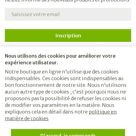
Adresse mail
Inscription
En cliquant sur s'abonner, vous vous abonnez à notre
newsletter et acceptez notre
politique de confidentialité
.
Nous utilisons des cookies pour améliorer votre
expérience utilisateur.
Notre boutique en ligne n'utilise que des cookies
indispensables. Ces cookies sont indispensables au
bon fonctionnement de notre site. Nous n'utilisons
aucun autre type de cookies ; c'est pourquoi nous ne
proposons pas la possibilité de refuser les cookies ni
de modifier vos paramètres en la matière. Nous
expliquons cela en détail dans notre
politique en
Liens légaux
matière de cookies
D'accord, je comprends