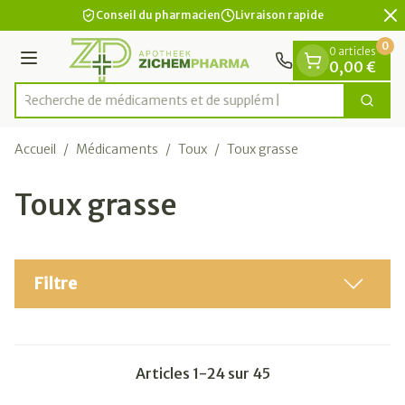
Diapositive 2 de 2
Aller au contenu
Conseil du pharmacien
Livraison rapide
0
0 articles
Menu
0,00 €
Recherche de médi
Cherc
Rechercher
Accueil
/
Médicaments
/
Toux
/
Toux grasse
Toux grasse
Filtre
Articles
1
-
24
sur
45