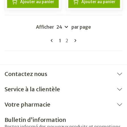
Ajouter au panier
Ajouter au panier
Afficher
par page
Pages
Vous lisez actuellement la pag
Page
1
2
Contactez nous
Service à la clientèle
Votre pharmacie
Bulletin d’information
Restez informé des nouveaux produits et promotions