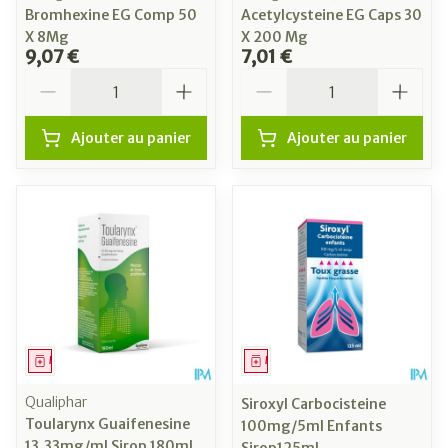
Bromhexine EG Comp 50
Acetylcysteine EG Caps 30
X 8Mg
X 200 Mg
9,07 €
7,01 €
Quantité
Quantité
Ajouter au panier
Ajouter au panier
Médicament
Médicament
Qualiphar
Siroxyl Carbocisteine
Toularynx Guaifenesine
100mg/5ml Enfants
13,33mg/ml Sirop 180ml