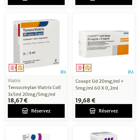
Médicament
Sur prescription
Médicament
Sur prescription
Viatris
Cosopt Ud 20mg/ml +
Tensocmylan Viatris Coll
5mg/ml 60 X 0,2ml
3x5ml 20mg/5mg/ml
18,67 €
19,68 €
Réservez
Réservez