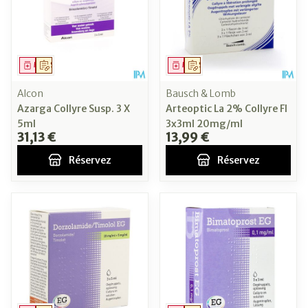
Médicament
Sur prescription
Médicament
Sur prescription
Alcon
Bausch & Lomb
Azarga Collyre Susp. 3 X
Arteoptic La 2% Collyre Fl
5ml
3x3ml 20mg/ml
31,13 €
13,99 €
Réservez
Réservez