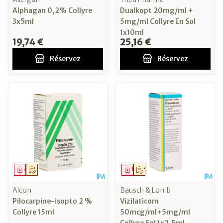
Alphagan 0,2% Collyre
Dualkopt 20mg/ml +
3x5ml
5mg/ml Collyre En Sol
1x10ml
19,74 €
25,16 €
Réservez
Réservez
Médicament
Sur prescription
Médicament
Sur prescription
Alcon
Bausch & Lomb
Pilocarpine-isopto 2 %
Vizilaticom
Collyre 15ml
50mcg/ml+5mg/ml