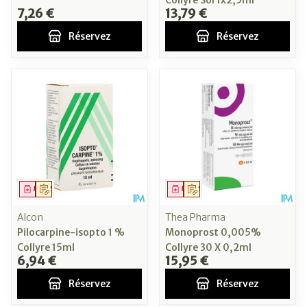
Collyre Sol 1x2,5ml
7,26 €
13,79 €
Réservez
Réservez
Médicament
Sur prescription
Médicament
Sur prescription
Alcon
Thea Pharma
Pilocarpine-isopto 1 %
Monoprost 0,005%
Collyre 15ml
Collyre 30 X 0,2ml
6,94 €
15,95 €
Réservez
Réservez