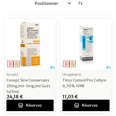
Trier par:
Médicament
Sur prescription
Médicament
Sur prescription
Arvato
Ursapharm
Cosopt Sine Conservans
Timo Comod Pos Collyre
20mg/ml-5mg/ml Gutt
0,50% 10Ml
1x10ml
24,18 €
11,03 €
Réservez
Réservez