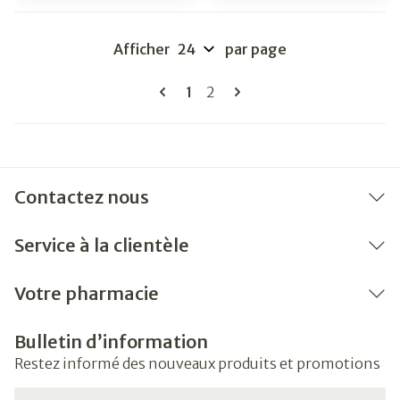
Afficher
par page
Pages
Vous lisez actuellement la pag
Page
1
2
Contactez nous
Service à la clientèle
Votre pharmacie
Bulletin d’information
Restez informé des nouveaux produits et promotions
Adresse mail