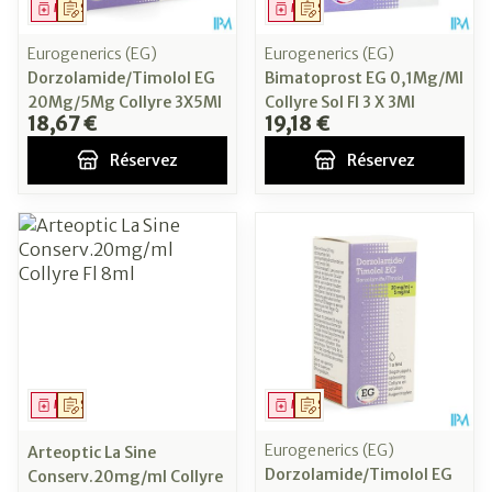
Médicament
Sur prescription
Médicament
Sur prescription
Eurogenerics (EG)
Eurogenerics (EG)
Dorzolamide/Timolol EG
Bimatoprost EG 0,1Mg/Ml
20Mg/5Mg Collyre 3X5Ml
Collyre Sol Fl 3 X 3Ml
18,67 €
19,18 €
Réservez
Réservez
Médicament
Sur prescription
Médicament
Sur prescription
Eurogenerics (EG)
Arteoptic La Sine
Dorzolamide/Timolol EG
Conserv.20mg/ml Collyre