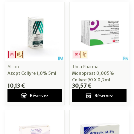
Médicament
Sur prescription
Médicament
Sur prescription
Alcon
Thea Pharma
Azopt Collyre 1,0% 5ml
Monoprost 0,005%
Collyre 90 X 0,2ml
10,13 €
30,57 €
Réservez
Réservez