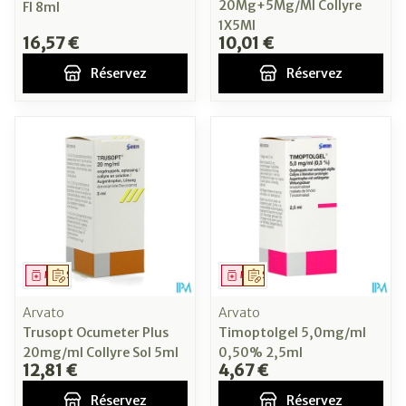
20Mg+5Mg/Ml Collyre
Fl 8ml
1X5Ml
16,57 €
10,01 €
Réservez
Réservez
Médicament
Sur prescription
Médicament
Sur prescription
Arvato
Arvato
Trusopt Ocumeter Plus
Timoptolgel 5,0mg/ml
20mg/ml Collyre Sol 5ml
0,50% 2,5ml
12,81 €
4,67 €
Réservez
Réservez