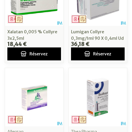
Médicament
Sur prescription
Médicament
Sur prescription
Xalatan 0,005 % Collyre
Lumigan Collyre
3x2,5ml
0,3mg/1ml 90 X 0,4ml Ud
18,44 €
36,18 €
Réservez
Réservez
Médicament
Sur prescription
Médicament
Sur prescription
Allergan
Thea Pharma