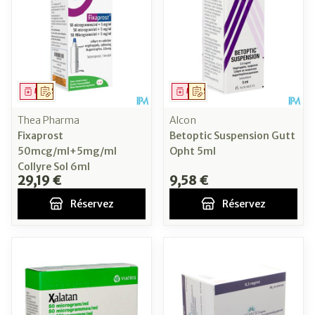
Médicament
Sur prescription
Médicament
Sur prescription
Thea Pharma
Alcon
Fixaprost
Betoptic Suspension Gutt
50mcg/ml+5mg/ml
Opht 5ml
Collyre Sol 6ml
29,19 €
9,58 €
Réservez
Réservez