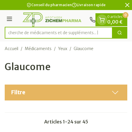
Diapositive 2 de 2
Aller au contenu
Conseil du pharmacien
Livraison rapide
0
0 articles
Menu
0,00 €
Recherche de médicaments et de suppléments...
Cherc
Rechercher
Accueil
/
Médicaments
/
Yeux
/
Glaucome
Glaucome
Filtre
Articles
1
-
24
sur
45