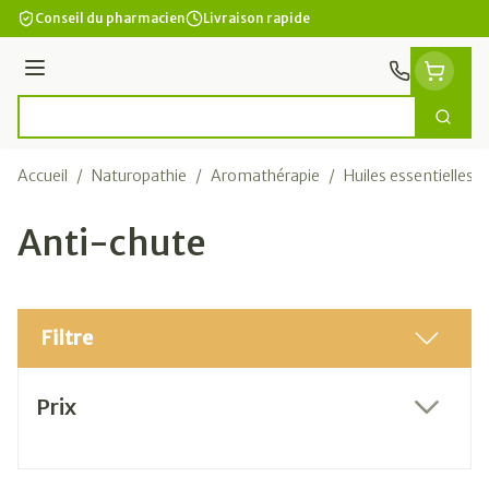
Aller au contenu
Conseil du pharmacien
Livraison rapide
Menu
Cherc
Rechercher
Accueil
/
Naturopathie
/
Aromathérapie
/
Huiles essentielles
/
Anti-chute
Filtre
Passer à la liste des produits
Prix
filter