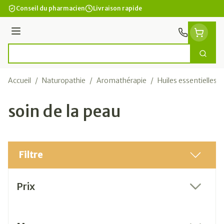
Aller au contenu
Conseil du pharmacien
Livraison rapide
Menu
Cherc
Rechercher
Accueil
/
Naturopathie
/
Aromathérapie
/
Huiles essentielles
/
soin de la peau
Filtre
Passer à la liste des produits
Prix
filter