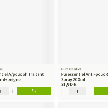
iel
Puressentiel
tiel A/poux Sh Traitant
Puressentiel Anti-poux R
0ml+peigne
Spray 200ml
€
31,90 €
é
Quantité