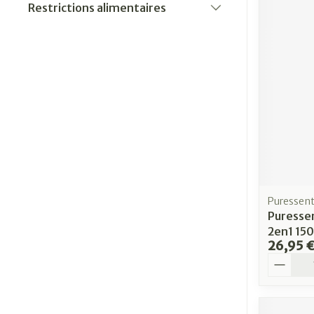
Restrictions alimentaires
filter
Puressent
Puressen
2en1 15
26,95 
Quantit