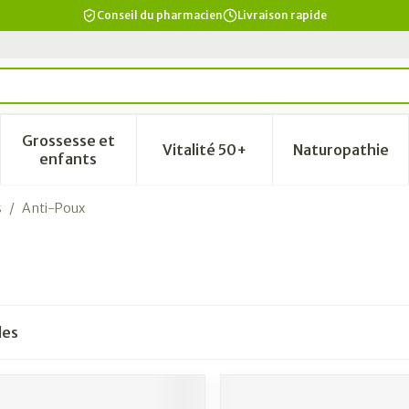
Conseil du pharmacien
Livraison rapide
Grossesse et
Vitalité 50+
Naturopathie
a catégorie Beauté, soins et hygiène
le sous-menu pour la catégorie Régime, alimentation & vi
Afficher le sous-menu pour la catégorie Grosse
Afficher le sous-menu pour la
Afficher 
enfants
s
/
Anti-Poux
les