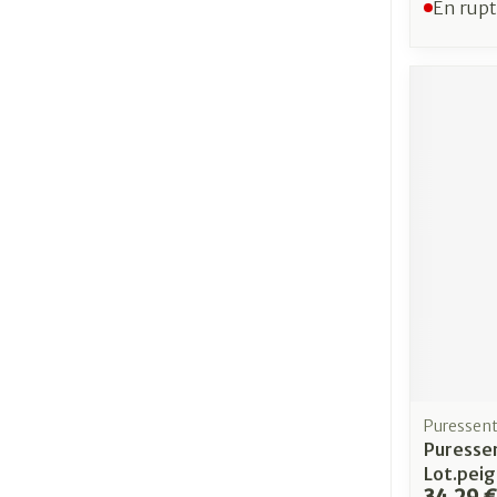
En rupt
Puressent
Puressen
Lot.peig
34,29 €