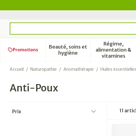
Aller au contenu
Rechercher
Régime,
Beauté, soins et
alimentation &
Promotions
Afficher le sous-menu pour l
Afficher 
hygiène
vitamines
Accueil
/
Naturopathie
/
Aromathérapie
/
Huiles essentielle
Anti-Poux
Passer à la liste des produits
11
artic
Prix
filter