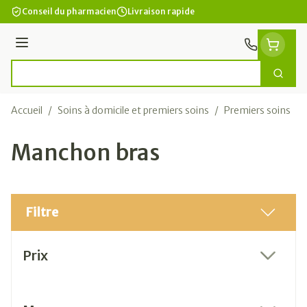
Aller au contenu
Conseil du pharmacien
Livraison rapide
Menu
Cherc
Rechercher
Accueil
/
Soins à domicile et premiers soins
/
Premiers soins
/
Manchon bras
Filtre
Passer à la liste des produits
Prix
filter