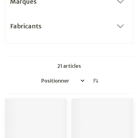
Marques
filter
Fabricants
filter
21
articles
Trier par: