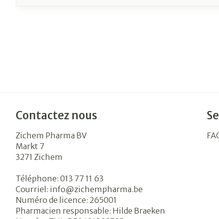
Contactez nous
Se
Zichem Pharma BV
FA
Markt 7
3271
Zichem
Téléphone:
013 77 11 63
Courriel:
info@
zichempharma.be
Numéro de licence:
265001
Pharmacien responsable:
Hilde Braeken