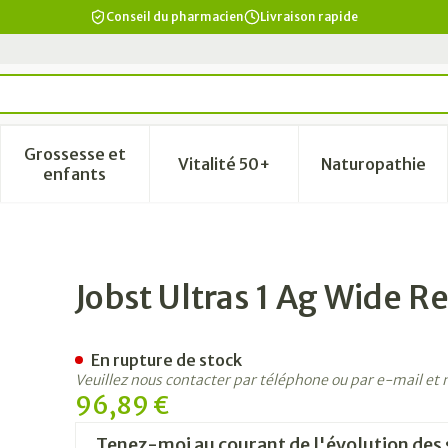
Conseil du pharmacien
Livraison rapide
Grossesse et
Vitalité 50+
Naturopathie
a catégorie Beauté, soins et hygiène
le sous-menu pour la catégorie Régime, alimentation & vi
Afficher le sous-menu pour la catégorie Grosse
Afficher le sous-menu pour la
Afficher 
enfants
ts Nat Iii Pair
Jobst Ultras 1 Ag Wide Reg
En rupture de stock
Veuillez nous contacter par téléphone ou par e-mail et
96,89 €
Tenez-moi au courant de l'évolution des 