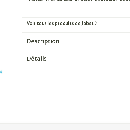
Voir tous les produits de Jobst
Description
Détails
ation en carrousel
sel à l'aide de la touche de tabulation. Vous pouvez sauter le