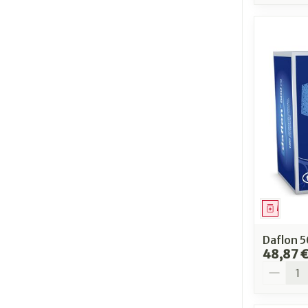
Médica
Daflon 
48,87 
Quantit