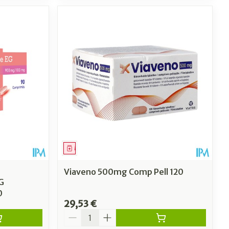
Médicament
Viaveno 500mg Comp Pell 120
G
0
29,53 €
Quantité