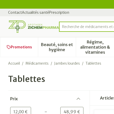
Aller au contenu
Diapositive 2 de 2
Contact
Actualités santé
Prescription
Rechercher
Régime,
Beauté, soins et
alimentation &
Promotions
Afficher le sous-menu pour l
Afficher 
hygiène
vitamines
Accueil
/
Médicaments
/
Jambes lourdes
/
Tablettes
Tablettes
Passer à la liste des produits
Articl
Prix
filter
-
Valeur minimale
Valeur maximale
12,00 €
48,99 €