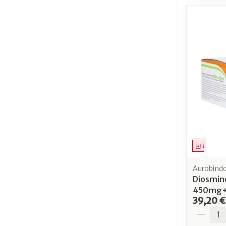
Médica
Aurobind
Diosmin
450mg+
39,20 €
Quantit