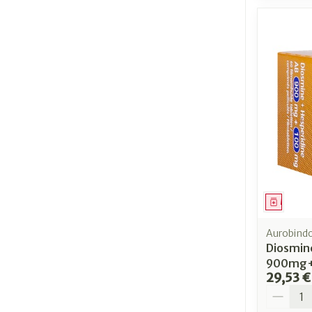
filter
Médica
Aurobind
Diosmin
900mg+
29,53 €
Quantit