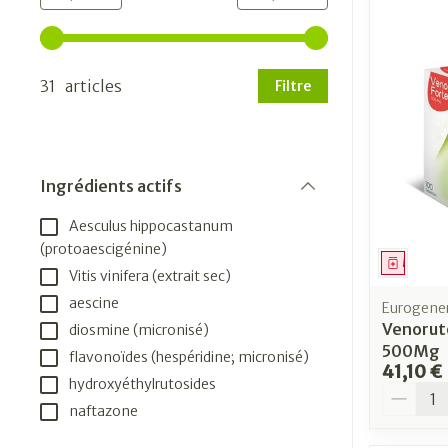
Utilisez les touches fléchées gauche et droite pour aj
31 articles
Filtre
Ingrédients actifs
filter
Aesculus hippocastanum
(protoaescigénine)
Médica
Vitis vinifera (extrait sec)
aescine
Eurogener
Venorut
diosmine (micronisé)
500Mg
flavonoïdes (hespéridine; micronisé)
41,10 €
hydroxyéthylrutosides
Quantit
naftazone