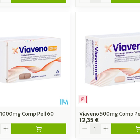
ment
Médicament
 1000mg Comp Pell 60
Viaveno 500mg Comp Pel
12,35 €
é
Quantité