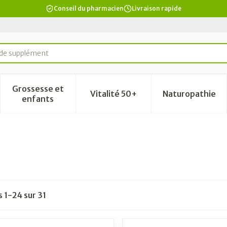
Conseil du pharmacien
Livraison rapide
Grossesse et
Vitalité 50+
Naturopathie
a catégorie Beauté, soins et hygiène
le sous-menu pour la catégorie Régime, alimentation & vi
Afficher le sous-menu pour la catégorie Grosse
Afficher le sous-menu pour la
Afficher 
enfants
es
1
-
24
sur
31