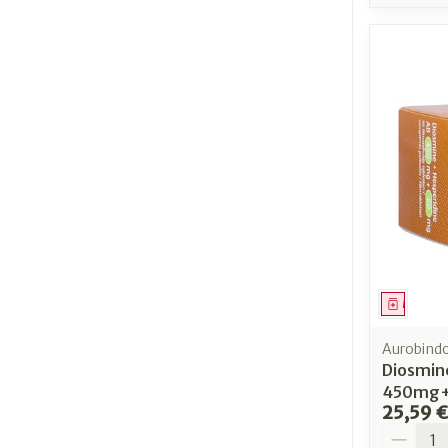
Médica
Aurobind
Diosmin
450mg+
25,59 €
Quantit