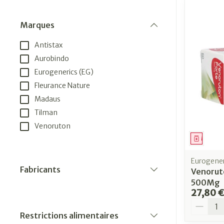
Marques
filter
Antistax
Aurobindo
Eurogenerics (EG)
Fleurance Nature
Madaus
Tilman
Venoruton
Médica
Eurogener
Fabricants
Venorut
filter
500Mg
27,80 €
Quantit
Restrictions alimentaires