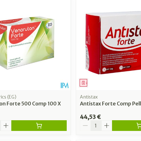
uster les valeurs minimales et maximales du prix.
ment
Médicament
ics (EG)
Antistax
on Forte 500 Comp 100 X
Antistax Forte Comp Pell
44,53 €
é
Quantité