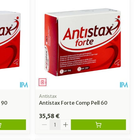
Médicament
Antistax
 90
Antistax Forte Comp Pell 60
35,58 €
Quantité