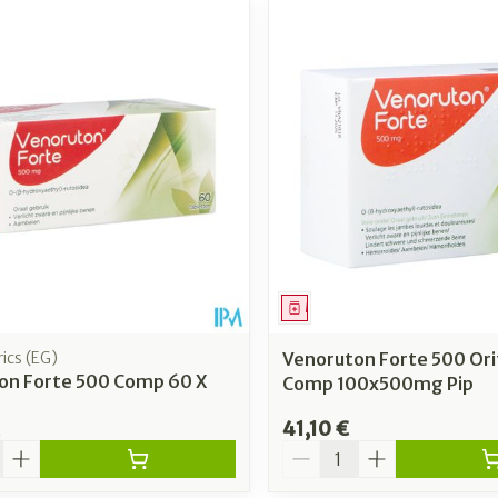
ment
Médicament
ics (EG)
Venoruton Forte 500 Or
on Forte 500 Comp 60 X
Comp 100x500mg Pip
41,10 €
é
Quantité