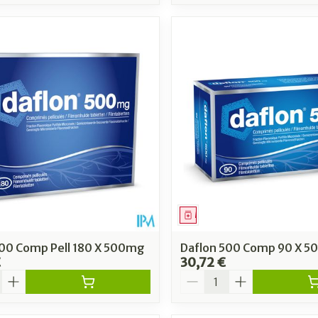
ment
Médicament
500 Comp Pell 180 X 500mg
Daflon 500 Comp 90 X 
€
30,72 €
é
Quantité