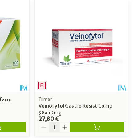
Médicament
ifarm
Tilman
Veinofytol Gastro Resist Comp
98x50mg
27,80 €
Quantité