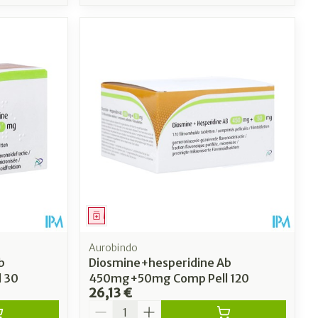
Médicament
Aurobindo
b
Diosmine+hesperidine Ab
 30
450mg+50mg Comp Pell 120
26,13 €
Quantité