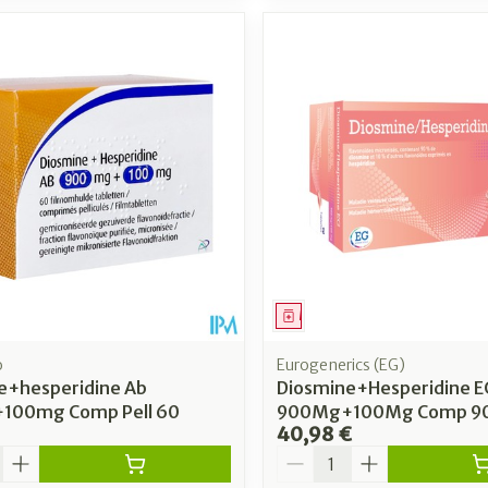
ment
Médicament
o
Eurogenerics (EG)
e+hesperidine Ab
Diosmine+Hesperidine E
100mg Comp Pell 60
900Mg+100Mg Comp 9
40,98 €
é
Quantité