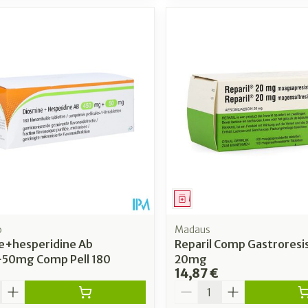
ment
Médicament
o
Madaus
e+hesperidine Ab
Reparil Comp Gastroresis
50mg Comp Pell 180
20mg
14,87 €
é
Quantité