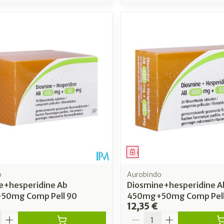
ment
Médicament
o
Aurobindo
e+hesperidine Ab
Diosmine+hesperidine A
50mg Comp Pell 90
450mg+50mg Comp Pell
12,35 €
é
Quantité