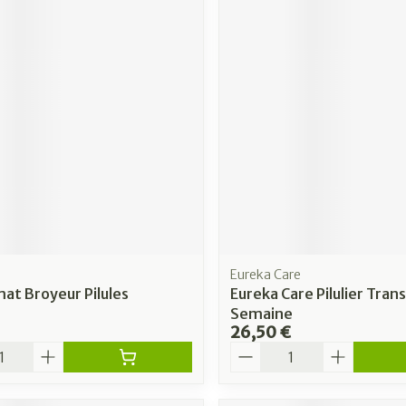
Eureka Care
at Broyeur Pilules
Eureka Care Pilulier Tran
Semaine
26,50 €
é
Quantité