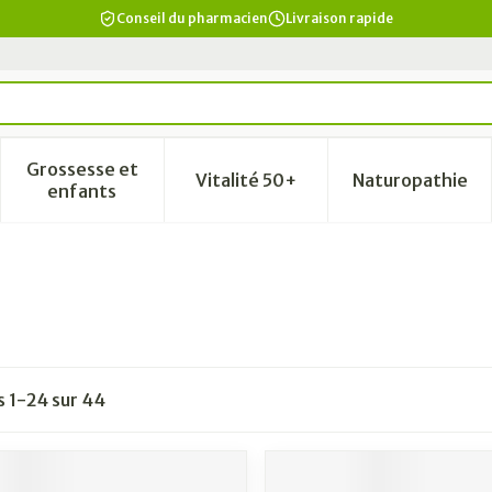
Conseil du pharmacien
Livraison rapide
Grossesse et
Vitalité 50+
Naturopathie
a catégorie Beauté, soins et hygiène
le sous-menu pour la catégorie Régime, alimentation & vi
Afficher le sous-menu pour la catégorie Grosse
Afficher le sous-menu pour la
Afficher 
enfants
es
1
-
24
sur
44