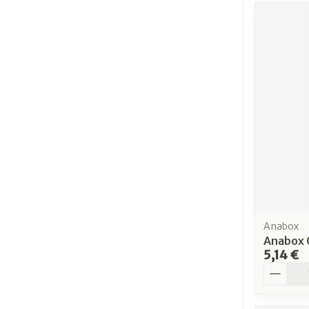
Anabox
Anabox C
5,14 €
Quantit