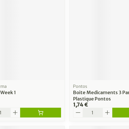
arma
Pontos
e Week 1
Boite Medicaments 3 Pa
Plastique Pontos
1,74 €
é
Quantité