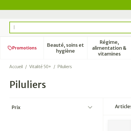
Aller au contenu
Rechercher
Régime,
Beauté, soins et
alimentation &
Promotions
Afficher le sous-menu pour l
Afficher 
hygiène
vitamines
Accueil
/
Vitalité 50+
/
Piluliers
Piluliers
Passer à la liste des produits
Articl
Prix
filter