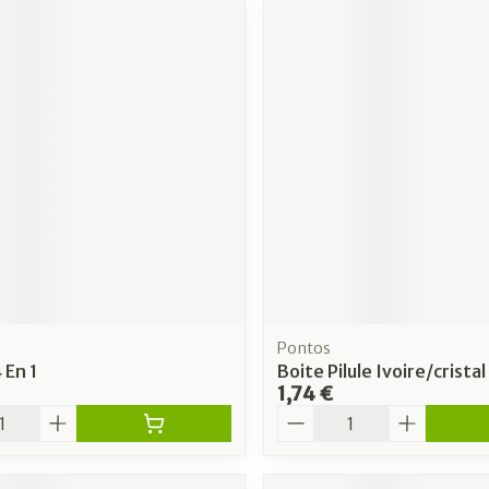
Pontos
4 En 1
Boite Pilule Ivoire/crista
1,74 €
é
Quantité