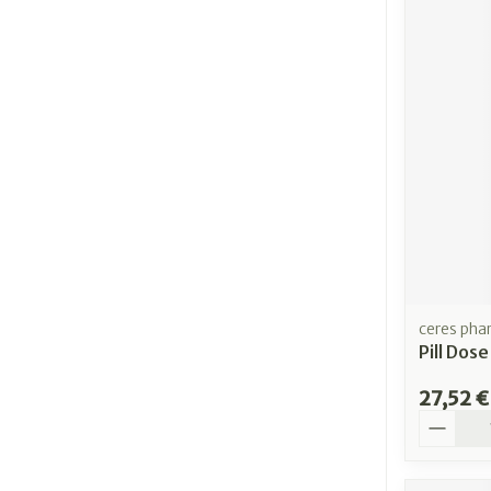
ceres ph
Pill Dos
27,52 €
Quantit