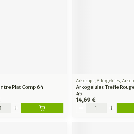
Arkocaps, Arkogelules, Arko
ntre Plat Comp 64
Arkogelules Trefle Roug
45
€
14,69 €
é
Quantité