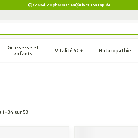
Conseil du pharmacien
Livraison rapide
Grossesse et
Vitalité 50+
Naturopathie
a catégorie Beauté, soins et hygiène
le sous-menu pour la catégorie Régime, alimentation & vi
Afficher le sous-menu pour la catégorie Grosse
Afficher le sous-menu pour la
Afficher 
enfants
es
1
-
24
sur
52