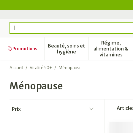
Aller au contenu
Rechercher
Régime,
Beauté, soins et
alimentation &
Promotions
Afficher le sous-menu pour l
Afficher 
hygiène
vitamines
Accueil
/
Vitalité 50+
/
Ménopause
Ménopause
Passer à la liste des produits
Articl
Prix
filter