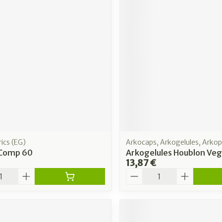
ics (EG)
Arkocaps, Arkogelules, Arko
 Comp 60
Arkogelules Houblon Veg
13,87 €
é
Quantité