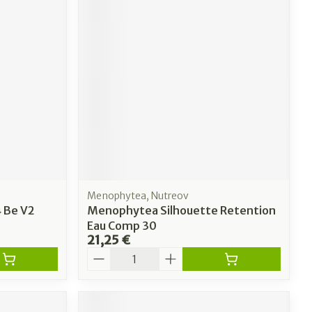
Menophytea, Nutreov
 Be V2
Menophytea Silhouette Retention
Eau Comp 30
21,25 €
Quantité