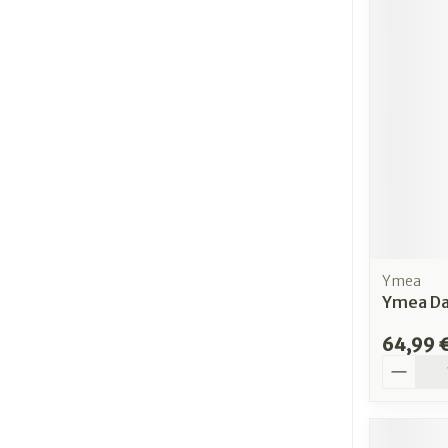
Ymea
Ymea Day
64,99 
Quantit