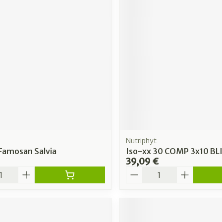
Nutriphyt
Famosan Salvia
Iso-xx 30 COMP 3x10 BL
39,09 €
é
Quantité