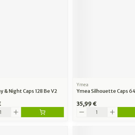
Ymea
 & Night Caps 128 Be V2
Ymea Silhouette Caps 64
€
35,99 €
é
Quantité