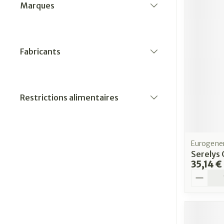
Marques
filter
Fabricants
filter
Restrictions alimentaires
filter
Eurogener
Serelys
35,14 €
Quantit