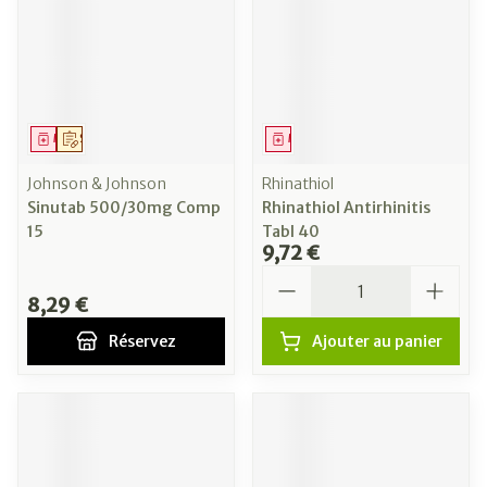
Médicament
Sur prescription
Médicament
Johnson & Johnson
Rhinathiol
Sinutab 500/30mg Comp
Rhinathiol Antirhinitis
15
Tabl 40
9,72 €
Quantité
8,29 €
Réservez
Ajouter au panier