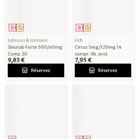
Médicament
Sur prescription
Médicament
Sur prescription
Johnson & Johnson
Ucb
Sinutab Forte 500/60mg
Cirrus 5mg/120mg 14
Comp 20
compr. lib. prol.
9,83 €
7,95 €
Réservez
Réservez