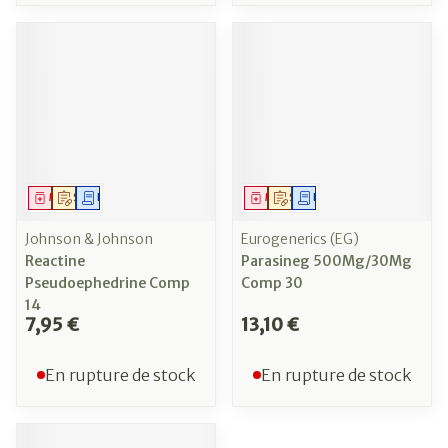
Médicament
Sur prescription
Demande écrite
Médicament
Sur prescription
Demande écrite
Johnson & Johnson
Eurogenerics (EG)
Reactine
Parasineg 500Mg/30Mg
Pseudoephedrine Comp
Comp 30
14
7,95 €
13,10 €
En rupture de stock
En rupture de stock