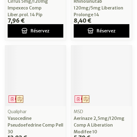
Cirrus 5mg/120mg
Rhinosinutab
Impexeco Comp
120mg/5mg Liberation
Liber.prol. 14 Pip
Prolonge 14
7,96 €
8,40 €
Réservez
Réservez
Médicament
Sur prescription
Médicament
Sur prescription
Qualiphar
MSD
Vasocedine
Aerinaze 2,5mg/120mg
Pseudoefedrine Comp Pell
Comp A Liberation
30
Modifee 10