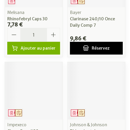
Médicament
Médicament
Sur prescription
Melisana
Bayer
Rhinofebryl Caps 30
Clarinase 240/10 Once
7,78 €
Daily Comp 7
Quantité
9,86 €
Ajouter au panier
Réservez
Médicament
Sur prescription
Médicament
Sur prescription
Impexeco
Johnson & Johnson