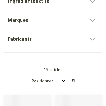
Ingrédients actifs
filter
Marques
filter
Fabricants
filter
15
articles
Trier par: