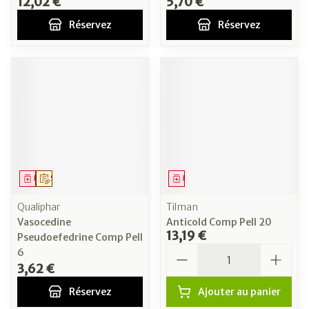
12,02 €
5,70 €
Réservez
Réservez
Médicament
Sur prescription
Médicament
Qualiphar
Tilman
Vasocedine
Anticold Comp Pell 20
13,19 €
Pseudoefedrine Comp Pell
Quantité
6
3,62 €
Réservez
Ajouter au panier