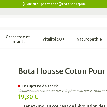
Conseil du pharmacien
Livraison rapide
Grossesse et
Vitalité 50+
Naturopathie
a catégorie Beauté, soins et hygiène
le sous-menu pour la catégorie Régime, alimentation & vi
Afficher le sous-menu pour la catégorie Grosse
Afficher le sous-menu pour la
Afficher 
enfants
ssin Pu Fer A Cheval
Bota Housse Coton Pour 
En rupture de stock
Veuillez nous contacter par téléphone ou par e-mail et
19,30 €
Tenez-moi au courant de l'évolution des 