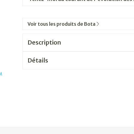
Voir tous les produits de Bota
Description
Détails
ation en carrousel
sel à l'aide de la touche de tabulation. Vous pouvez sauter le