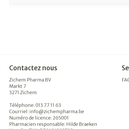
Contactez nous
Se
Zichem Pharma BV
FA
Markt 7
3271
Zichem
Téléphone:
013 77 11 63
Courriel:
info@
zichempharma.be
Numéro de licence:
265001
Pharmacien responsable:
Hilde Braeken