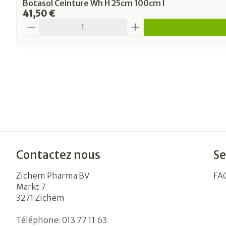
Botasol Ceinture Wh H 25cm 100cm l
41,50 €
Quantité
Contactez nous
Se
Zichem Pharma BV
FA
Markt 7
3271
Zichem
Téléphone:
013 77 11 63