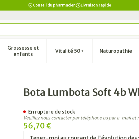
Conseil du pharmacien
Livraison rapide
Grossesse et
Vitalité 50+
Naturopathie
a catégorie Beauté, soins et hygiène
le sous-menu pour la catégorie Régime, alimentation & vi
Afficher le sous-menu pour la catégorie Grosse
Afficher le sous-menu pour la
Afficher 
enfants
H 26cm S
Bota Lumbota Soft 4b W
En rupture de stock
Veuillez nous contacter par téléphone ou par e-mail et
56,70 €
Tenez-moi au courant de l'évolution des 