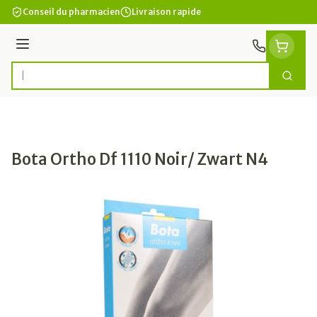
Aller au contenu
Conseil du pharmacien
Livraison rapide
Menu
Cherc
Rechercher
Bota Ortho Df 1110 Noir/ Zwart N4