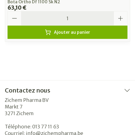
Bota Ortho Df 1100 Sk N2
63,10 €
Quantité
Ajouter au panier
Contactez nous
Zichem Pharma BV
Markt 7
3271
Zichem
Téléphone:
013 77 11 63
Courriel:
info@
zichempharma.be