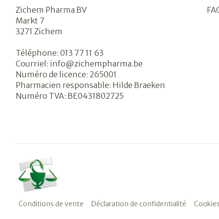
Zichem Pharma BV
FA
Markt 7
3271
Zichem
Téléphone:
013 77 11 63
Courriel:
info@
zichempharma.be
Numéro de licence:
265001
Pharmacien responsable:
Hilde Braeken
Numéro TVA:
BE0431802725
Conditions de vente
Déclaration de confidentialité
Cookie