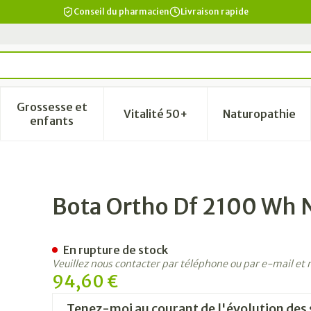
Conseil du pharmacien
Livraison rapide
Grossesse et
Vitalité 50+
Naturopathie
a catégorie Beauté, soins et hygiène
le sous-menu pour la catégorie Régime, alimentation & vi
Afficher le sous-menu pour la catégorie Grosse
Afficher le sous-menu pour la
Afficher 
enfants
Bota Ortho Df 2100 Wh 
En rupture de stock
Veuillez nous contacter par téléphone ou par e-mail et
94,60 €
Tenez-moi au courant de l'évolution des 