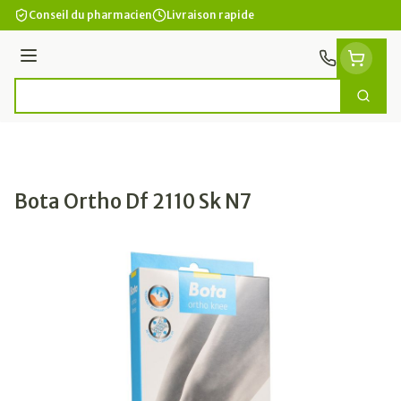
Aller au contenu
Conseil du pharmacien
Livraison rapide
Menu
Cherc
Rechercher
Bota Ortho Df 2110 Sk N7