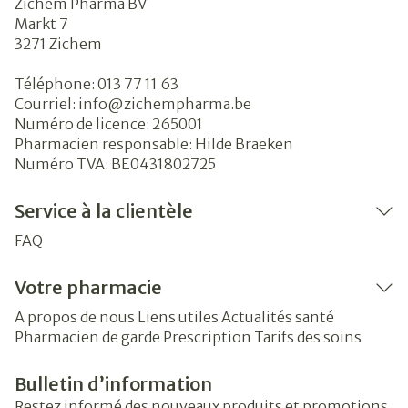
Zichem Pharma BV
Markt 7
3271
Zichem
Téléphone:
013 77 11 63
Courriel:
info@
zichempharma.be
Numéro de licence:
265001
Pharmacien responsable:
Hilde Braeken
Numéro TVA:
BE0431802725
Service à la clientèle
FAQ
Votre pharmacie
A propos de nous
Liens utiles
Actualités santé
Pharmacien de garde
Prescription
Tarifs des soins
Bulletin d’information
Restez informé des nouveaux produits et promotions