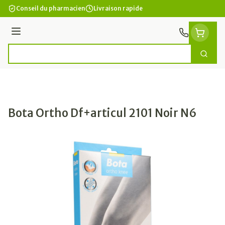
Aller au contenu
Conseil du pharmacien
Livraison rapide
Menu
Cherc
Rechercher
Bota Ortho Df+articul 2101 Noir N6