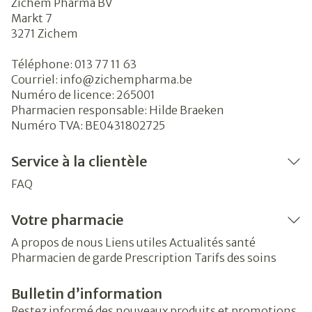
Zichem Pharma BV
Markt 7
3271
Zichem
Téléphone:
013 77 11 63
Courriel:
info@
zichempharma.be
Numéro de licence:
265001
Pharmacien responsable:
Hilde Braeken
Numéro TVA:
BE0431802725
Service à la clientèle
FAQ
Votre pharmacie
A propos de nous
Liens utiles
Actualités santé
Pharmacien de garde
Prescription
Tarifs des soins
Bulletin d’information
Restez informé des nouveaux produits et promotions