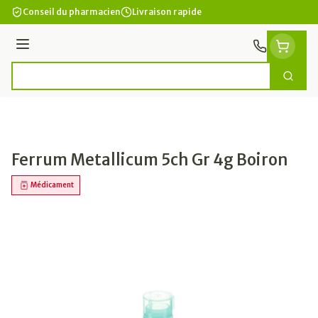
Aller au contenu
Conseil du pharmacien
Livraison rapide
Menu
Cherc
Rechercher
Ferrum Metallicum 5ch Gr 4g Boiron
Médicament