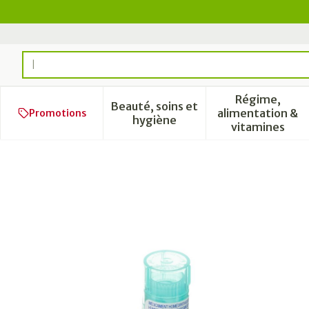
Aller au contenu
Rechercher
Régime,
Beauté, soins et
alimentation &
Promotions
Afficher le sous-menu pour l
Afficher 
hygiène
vitamines
Passiflora Incarnata 30k Gr