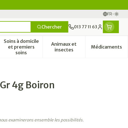
FR
Passe
Langues
Chercher
013 77 11 63
Menu client
Soins à domicile
Animaux et
et premiers
Médicaments
tamines
sse et enfants
 catégorie Vitalité 50+
le sous-menu pour la catégorie Naturopathie
Afficher le sous-menu pour la catégorie Soins à 
Afficher le sous-menu pour l
Afficher 
insectes
soins
 Gr 4g Boiron
 nous examinerons ensemble les possibilités.