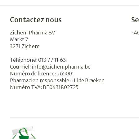
Contactez nous
Se
Zichem Pharma BV
FA
Markt 7
3271
Zichem
Téléphone:
013 77 11 63
Courriel:
info@
zichempharma.be
Numéro de licence:
265001
Pharmacien responsable:
Hilde Braeken
Numéro TVA:
BE0431802725