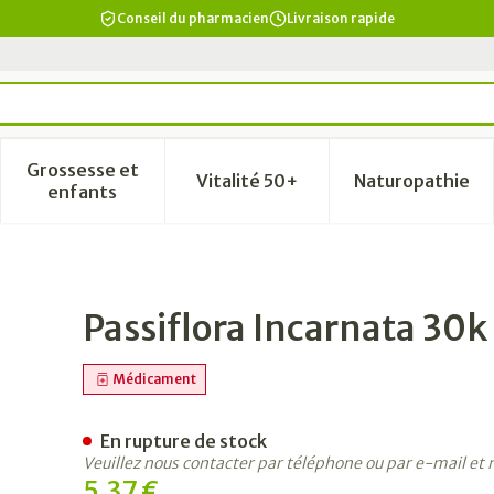
Conseil du pharmacien
Livraison rapide
Grossesse et
Vitalité 50+
Naturopathie
a catégorie Beauté, soins et hygiène
le sous-menu pour la catégorie Régime, alimentation & vi
Afficher le sous-menu pour la catégorie Grosse
Afficher le sous-menu pour la
Afficher 
enfants
 4g Boiron
Passiflora Incarnata 30k
Médicament
En rupture de stock
Veuillez nous contacter par téléphone ou par e-mail et
5,37 €