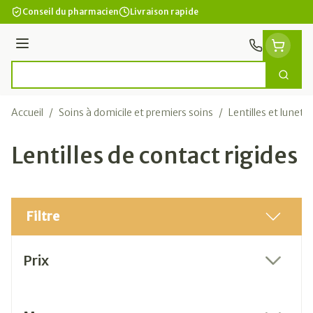
Aller au contenu
Conseil du pharmacien
Livraison rapide
Menu
Cherc
Rechercher
Accueil
/
Soins à domicile et premiers soins
/
Lentilles et lunett
Lentilles de contact rigides
Filtre
Passer à la liste des produits
Prix
filter