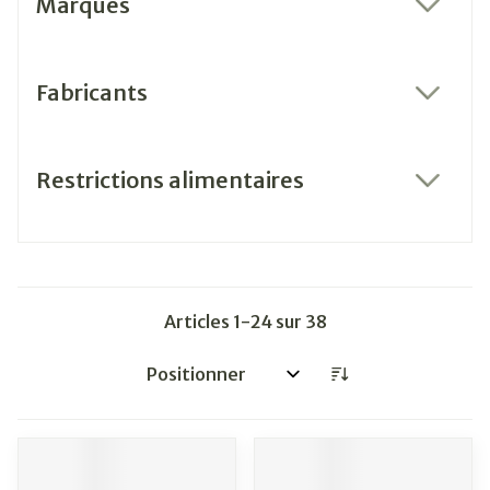
Marques
filter
Fabricants
filter
Restrictions alimentaires
filter
Articles
1
-
24
sur
38
Trier par: