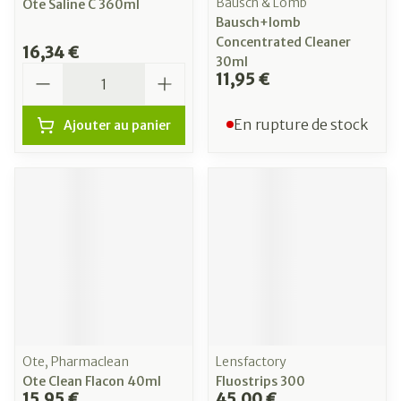
Bausch & Lomb
Ote Saline C 360ml
Bausch+lomb
Concentrated Cleaner
16,34 €
30ml
Quantité
11,95 €
En rupture de stock
Ajouter au panier
Ote, Pharmaclean
Lensfactory
Ote Clean Flacon 40ml
Fluostrips 300
15,95 €
45,00 €