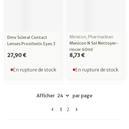
Menicon, Pharmaclean
Dmv Scleral Contact
Menicon N Sol Nettoyer-
Lenses Prosthetic Eyes 3
rincer 60ml
27,90 €
8,73 €
En rupture de stock
En rupture de stock
Afficher
par page
Pages
Vous lisez actuellement la pag
Page
1
2