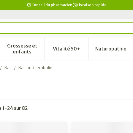
Conseil du pharmacien
Livraison rapide
Grossesse et
Vitalité 50+
Naturopathie
a catégorie Beauté, soins et hygiène
le sous-menu pour la catégorie Régime, alimentation & vi
Afficher le sous-menu pour la catégorie Grosse
Afficher le sous-menu pour la
Afficher 
enfants
/
Bas
/
Bas anti-embolie
es
1
-
24
sur
82