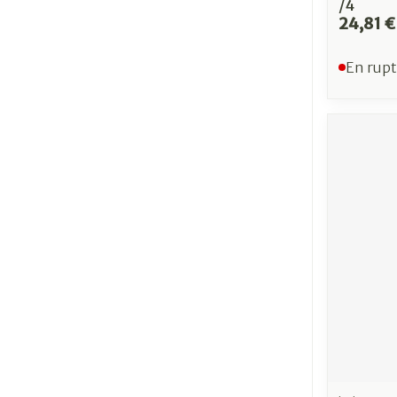
/4
24,81 €
En rupt