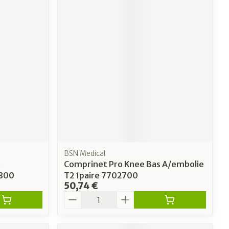
BSN Medical
s
Comprinet Pro Knee Bas A/embolie
8800
T2 1paire 7702700
50,74 €
Quantité