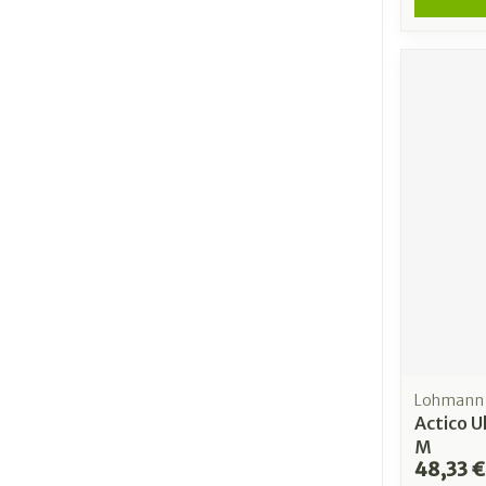
Lohmann 
Actico U
M
48,33 €