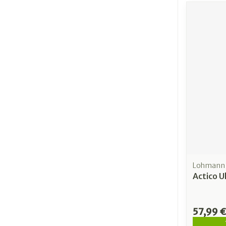
Lohmann 
Actico U
57,99 €