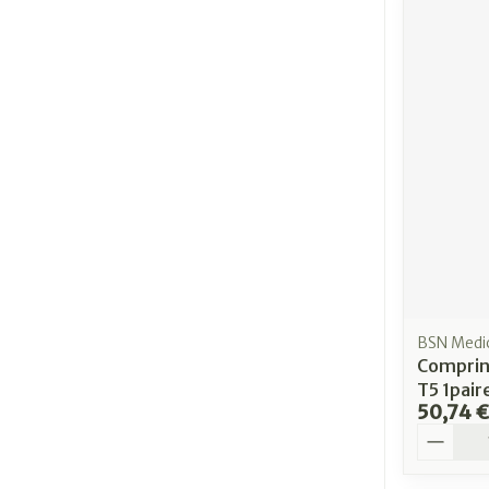
BSN Medi
Comprin
T5 1pai
50,74 €
Quantit