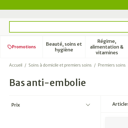
Aller au contenu
Rechercher
Régime,
Beauté, soins et
alimentation &
Promotions
Afficher le sous-menu pour l
Afficher 
hygiène
vitamines
Accueil
/
Soins à domicile et premiers soins
/
Premiers soins
Bas anti-embolie
Passer à la liste des produits
Articl
Prix
filter