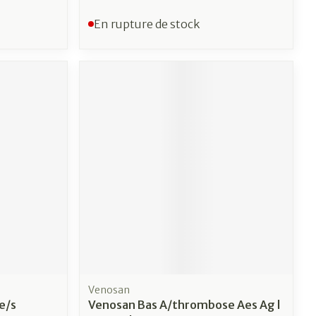
En rupture de stock
Venosan
e/s
Venosan Bas A/thrombose Aes Ag l