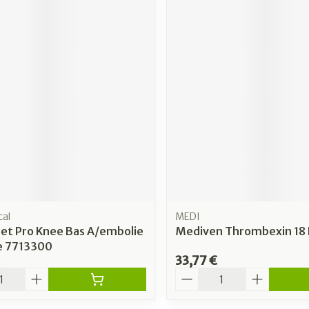
cal
MEDI
et Pro Knee Bas A/embolie
Mediven Thrombexin 18 B
re 7713300
33,77 €
é
Quantité