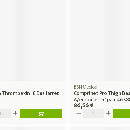
BSN Medical
 Thrombexin 18 Bas Jarret
Comprinet Pro Thigh Ba
A/embolie T5 1pair 463
86,56 €
é
Quantité