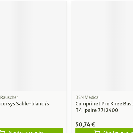
Rauscher
BSN Medical
lcersys Sable-blanc /s
Comprinet Pro Knee Bas
T4 1paire 7712400
50,74 €
Ajouter au panier
Ajouter au pan