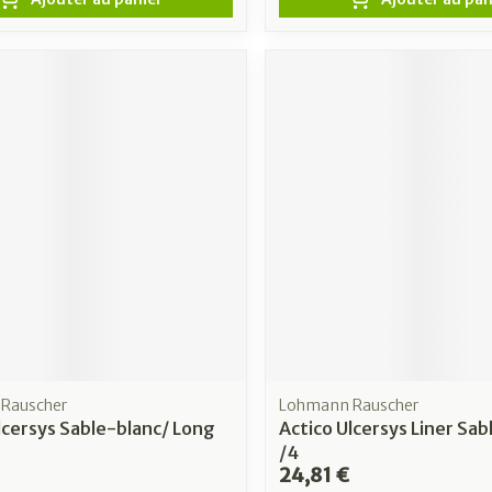
Rauscher
Lohmann Rauscher
lcersys Sable-blanc/ Long
Actico Ulcersys Liner Sa
/4
24,81 €