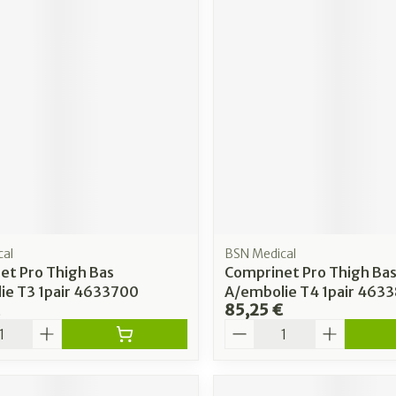
cal
BSN Medical
et Pro Thigh Bas
Comprinet Pro Thigh Ba
ie T3 1pair 4633700
A/embolie T4 1pair 463
85,25 €
é
Quantité