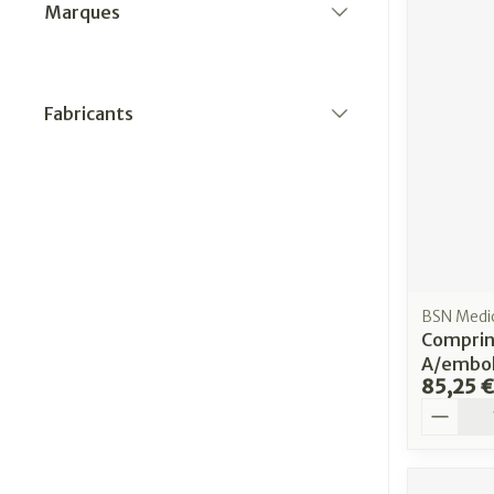
Marques
filter
Fabricants
filter
BSN Medi
Comprin
A/embol
85,25 €
Quantit