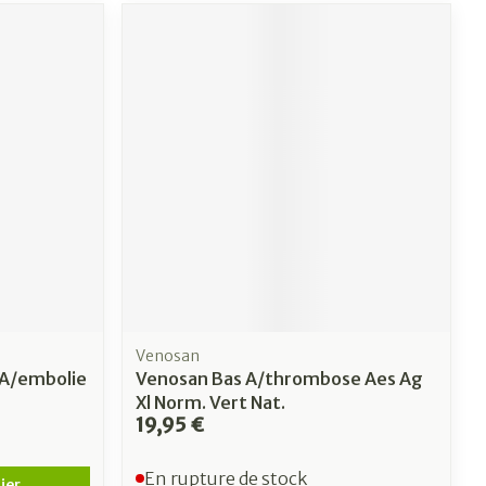
Venosan
 A/embolie
Venosan Bas A/thrombose Aes Ag
Xl Norm. Vert Nat.
19,95 €
En rupture de stock
ier