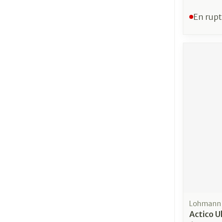
En rupt
Lohmann 
Actico U