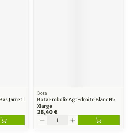
Bota
as Jarret l
Bota Embolix Agt-droite Blanc N5
Xlarge
28,40 €
Quantité