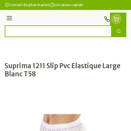
Aller au contenu
Conseil du pharmacien
Livraison rapide
Menu
Cherc
Rechercher
Suprima 1211 Slip Pvc Elastique Large
Blanc T58