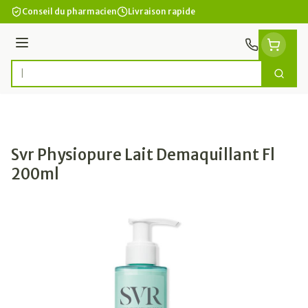
Aller au contenu
Conseil du pharmacien
Livraison rapide
Menu
Cherc
Rechercher
Svr Physiopure Lait Demaquillant Fl
200ml