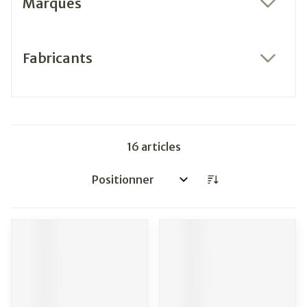
Marques
filter
Fabricants
filter
16
articles
Trier par: