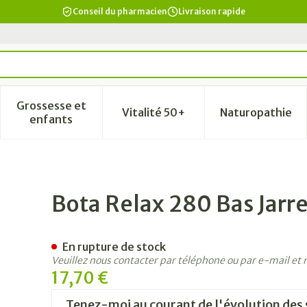
Conseil du pharmacien
Livraison rapide
Grossesse et
Vitalité 50+
Naturopathie
a catégorie Beauté, soins et hygiène
le sous-menu pour la catégorie Régime, alimentation & vi
Afficher le sous-menu pour la catégorie Grosse
Afficher le sous-menu pour la
Afficher 
enfants
Marron N1
Bota Relax 280 Bas Jarr
En rupture de stock
Veuillez nous contacter par téléphone ou par e-mail et
17,70 €
Tenez-moi au courant de l'évolution des 