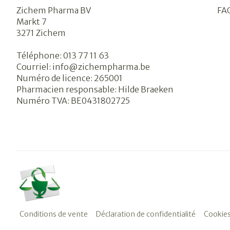
Zichem Pharma BV
FA
Markt 7
3271
Zichem
Téléphone:
013 77 11 63
Courriel:
info@
zichempharma.be
Numéro de licence:
265001
Pharmacien responsable:
Hilde Braeken
Numéro TVA:
BE0431802725
Conditions de vente
Déclaration de confidentialité
Cookie