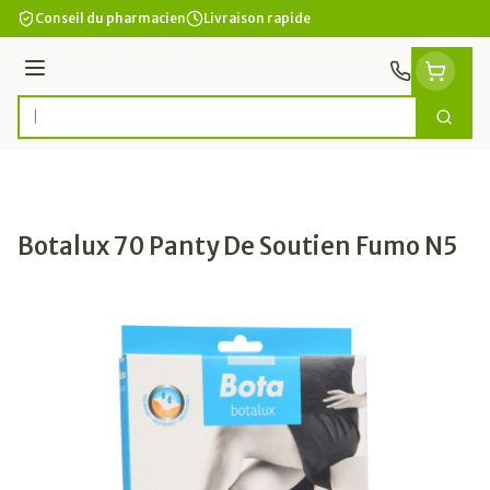
Aller au contenu
Conseil du pharmacien
Livraison rapide
Menu
Cherc
Rechercher
Botalux 70 Panty De Soutien Fumo N5